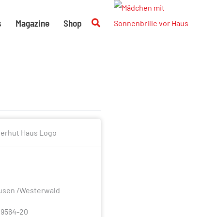
Suchen
s
Magazine
Shop
usen /Westerwald
/ 9564-20