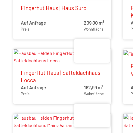
Fingerhut Haus | Haus Suro
K
Auf Anfrage
209,00 m²
A
Preis
Wohnfläche
P
FingerHut Haus | Satteldachhaus
V
Locca
Auf Anfrage
162,99 m²
A
Preis
Wohnfläche
P