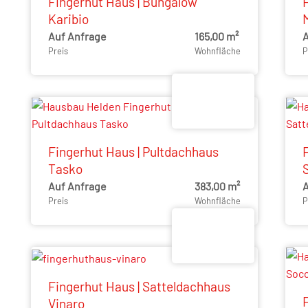
Fingerhut Haus | Bungalow
Karibio
Auf Anfrage
165,00 m²
A
Preis
Wohnfläche
P
Fingerhut Haus | Pultdachhaus
Tasko
Auf Anfrage
383,00 m²
A
Preis
Wohnfläche
P
Fingerhut Haus | Satteldachhaus
F
Vinaro