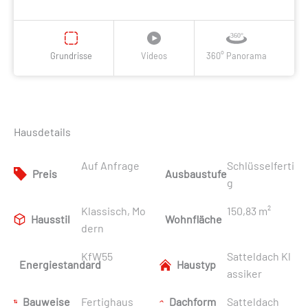
Grundrisse
Videos
360° Panorama
Hausdetails
Auf Anfrage
Schlüsselferti
Preis
Ausbaustufe
g
Klassisch, Mo
150,83 m²
Hausstil
Wohnfläche
dern
KfW55
Satteldach Kl
Energiestandard
Haustyp
assiker
Bauweise
Fertighaus
Dachform
Satteldach