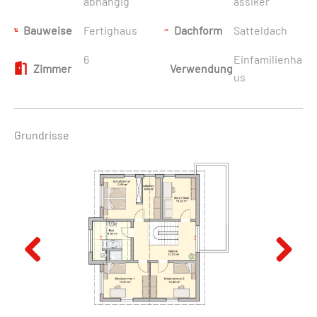
abhängig
assiker
Bauweise
Fertighaus
Dachform
Satteldach
6
Einfamilienha
Zimmer
Verwendung
us
Grundrisse
Previous
Next