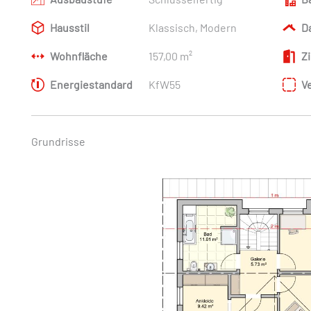
Hausstil
Klassisch, Modern
D
Wohnfläche
157,00 m²
Z
Energiestandard
KfW55
V
Grundrisse