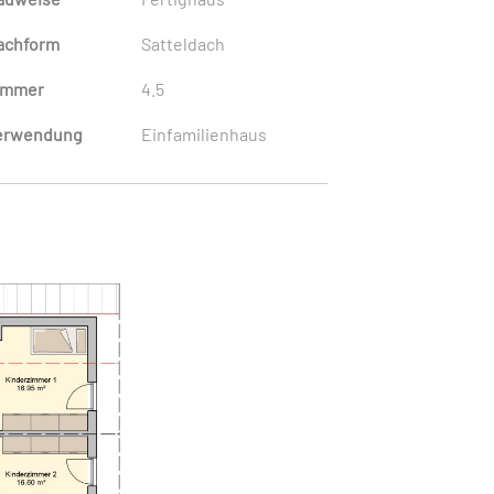
achform
Satteldach
immer
4.5
erwendung
Einfamilienhaus