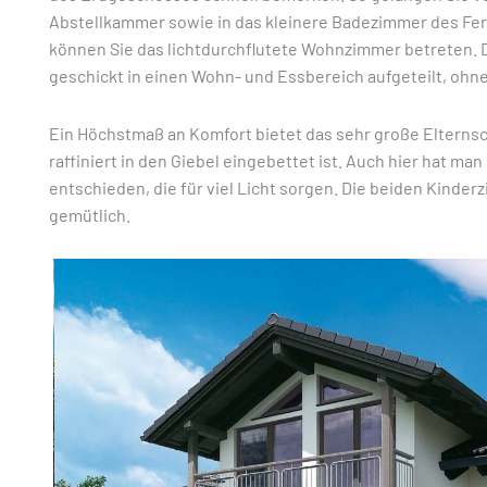
Abstellkammer sowie in das kleinere Badezimmer des Fer
können Sie das lichtdurchflutete Wohnzimmer betreten. 
geschickt in einen Wohn- und Essbereich aufgeteilt, oh
Ein Höchstmaß an Komfort bietet das sehr große Elterns
raffiniert in den Giebel eingebettet ist. Auch hier hat man
entschieden, die für viel Licht sorgen. Die beiden Kinde
gemütlich.