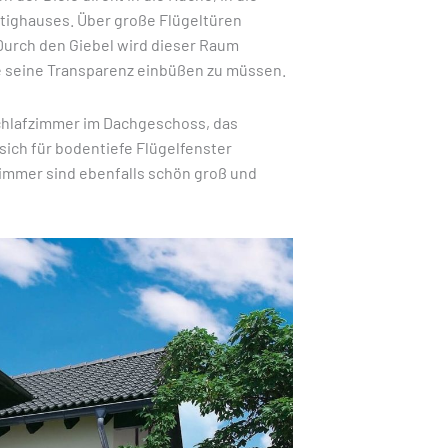
tighauses. Über große Flügeltüren
Durch den Giebel wird dieser Raum
ne seine Transparenz einbüßen zu müssen.
chlafzimmer im Dachgeschoss, das
 sich für bodentiefe Flügelfenster
rzimmer sind ebenfalls schön groß und