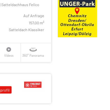
| Satteldachhaus Felico
Auf Anfrage
e
157,00 m²
Satteldach Klassiker
Videos
360° Panorama
profil