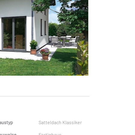
austyp
Satteldach Klassiker
auweise
Fertighaus