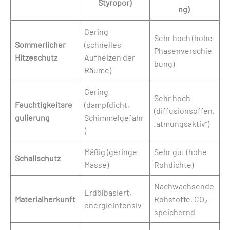
Styropor)
ng)
Gering
Sehr hoch (hohe
Sommerlicher
(schnelles
Phasenverschie
Hitzeschutz
Aufheizen der
bung)
Räume)
Gering
Sehr hoch
Feuchtigkeitsre
(dampfdicht,
(diffusionsoffen,
gulierung
Schimmelgefahr
„atmungsaktiv“)
)
Mäßig (geringe
Sehr gut (hohe
Schallschutz
Masse)
Rohdichte)
Nachwachsende
Erdölbasiert,
Materialherkunft
Rohstoffe, CO₂-
energieintensiv
speichernd