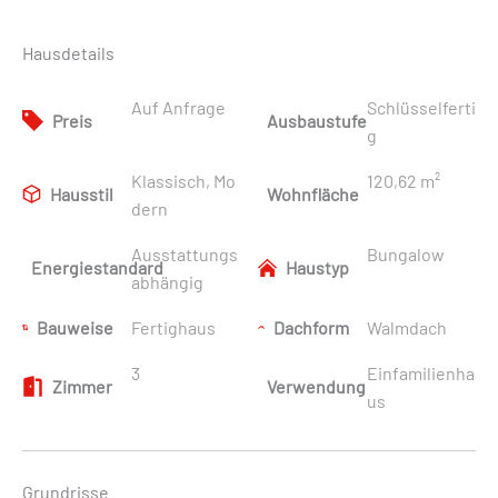
Hausdetails
Auf Anfrage
Schlüsselferti
Preis
Ausbaustufe
g
Klassisch, Mo
120,62 m²
Hausstil
Wohnfläche
dern
Ausstattungs
Bungalow
Energiestandard
Haustyp
abhängig
Bauweise
Fertighaus
Dachform
Walmdach
3
Einfamilienha
Zimmer
Verwendung
us
Grundrisse