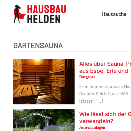
Haussuche
GARTENSAUNA
Alles über Sauna-Pr
aus Espe, Erle un
Ratgeber
Eine eigene Sauna im Ha
Grundstück ist pure Wel
leisten. […]
Wie lässt sich der 
verwandeln?
Aussenanlagen