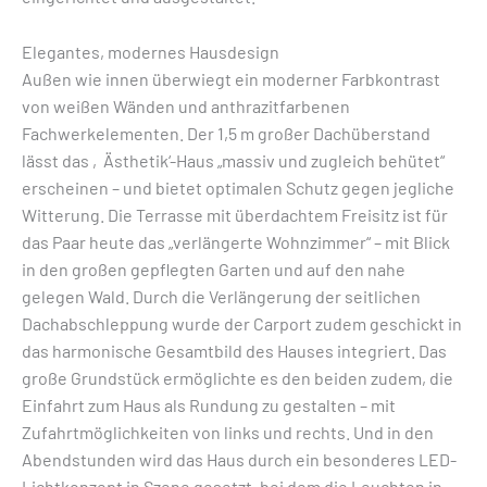
Elegantes, modernes Hausdesign
Außen wie innen überwiegt ein moderner Farbkontrast
von weißen Wänden und anthrazitfarbenen
Fachwerkelementen. Der 1,5 m großer Dachüberstand
lässt das ‚Ästhetik‘-Haus „massiv und zugleich behütet“
erscheinen – und bietet optimalen Schutz gegen jegliche
Witterung. Die Terrasse mit überdachtem Freisitz ist für
das Paar heute das „verlängerte Wohnzimmer“ – mit Blick
in den großen gepflegten Garten und auf den nahe
gelegen Wald. Durch die Verlängerung der seitlichen
Dachabschleppung wurde der Carport zudem geschickt in
das harmonische Gesamtbild des Hauses integriert. Das
große Grundstück ermöglichte es den beiden zudem, die
Einfahrt zum Haus als Rundung zu gestalten – mit
Zufahrtmöglichkeiten von links und rechts. Und in den
Abendstunden wird das Haus durch ein besonderes LED-
Lichtkonzept in Szene gesetzt, bei dem die Leuchten in