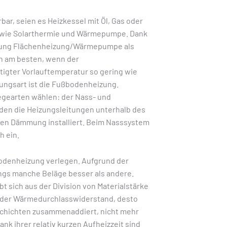
ar, seien es Heizkessel mit Öl, Gas oder
n wie Solarthermie und Wärmepumpe. Dank
indung Flächenheizung/Wärmepumpe als
n am besten, wenn der
gter Vorlauftemperatur so gering wie
zungsart ist die Fußbodenheizung.
egearten wählen: der Nass- und
den die Heizungsleitungen unterhalb des
llen Dämmung installiert. Beim Nasssystem
h ein.
bodenheizung verlegen. Aufgrund der
ings manche Beläge besser als andere.
 sich aus der Division von Materialstärke
r der Wärmedurchlasswiderstand, desto
e Schichten zusammenaddiert, nicht mehr
nk ihrer relativ kurzen Aufheizzeit sind