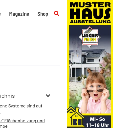
Suchen
s
Magazine
Shop
ichnis
ene Systeme sind auf
t
r“ Flächenheizung und
mpe