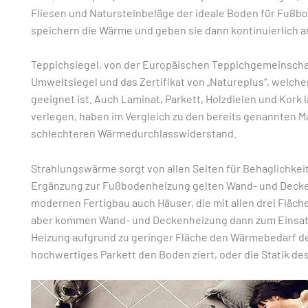
Fliesen und Natursteinbeläge der ideale Boden für Fußb
speichern die Wärme und geben sie dann kontinuierlich 
Teppichsiegel, von der Europäischen Teppichgemeinscha
Umweltsiegel und das Zertifikat von „Natureplus“, welch
geeignet ist. Auch Laminat, Parkett, Holzdielen und Kork
verlegen, haben im Vergleich zu den bereits genannten Ma
schlechteren Wärmedurchlasswiderstand.
Strahlungswärme sorgt von allen Seiten für Behaglichkei
Ergänzung zur Fußbodenheizung gelten Wand- und Decken
modernen Fertigbau auch Häuser, die mit allen drei Fläc
aber kommen Wand- und Deckenheizung dann zum Einsatz
Heizung aufgrund zu geringer Fläche den Wärmebedarf d
hochwertiges Parkett den Boden ziert, oder die Statik de