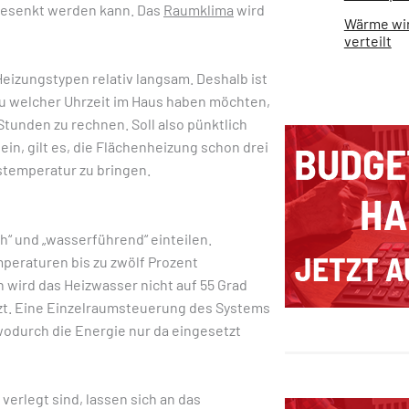
gesenkt werden kann. Das
Raumklima
wird
Wärme wir
verteilt
eizungstypen relativ langsam. Deshalb ist
zu welcher Uhrzeit im Haus haben möchten,
Stunden zu rechnen. Soll also pünktlich
, gilt es, die Flächenheizung schon drei
stemperatur zu bringen.
h“ und „wasserführend“ einteilen.
peraturen bis zu zwölf Prozent
wird das Heizwasser nicht auf 55 Grad
itzt. Eine Einzelraumsteuerung des Systems
wodurch die Energie nur da eingesetzt
verlegt sind, lassen sich an das