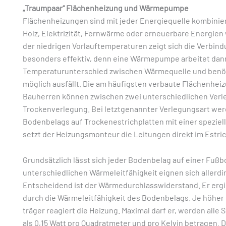
„Traumpaar“ Flächenheizung und Wärmepumpe
Flächenheizungen sind mit jeder Energiequelle kombinierb
Holz, Elektrizität, Fernwärme oder erneuerbare Energie
der niedrigen Vorlauftemperaturen zeigt sich die Verb
besonders effektiv, denn eine Wärmepumpe arbeitet dan
Temperaturunterschied zwischen Wärmequelle und benöti
möglich ausfällt. Die am häufigsten verbaute Flächenhei
Bauherren können zwischen zwei unterschiedlichen Verl
Trockenverlegung. Bei letztgenannter Verlegungsart wer
Bodenbelags auf Trockenestrichplatten mit einer spezie
setzt der Heizungsmonteur die Leitungen direkt im Estric
Grundsätzlich lässt sich jeder Bodenbelag auf einer Fuß
unterschiedlichen Wärmeleitfähigkeit eignen sich allerd
Entscheidend ist der Wärmedurchlasswiderstand. Er ergibt
durch die Wärmeleitfähigkeit des Bodenbelags. Je höhe
träger reagiert die Heizung. Maximal darf er, werden all
als 0,15 Watt pro Quadratmeter und pro Kelvin betragen. Da