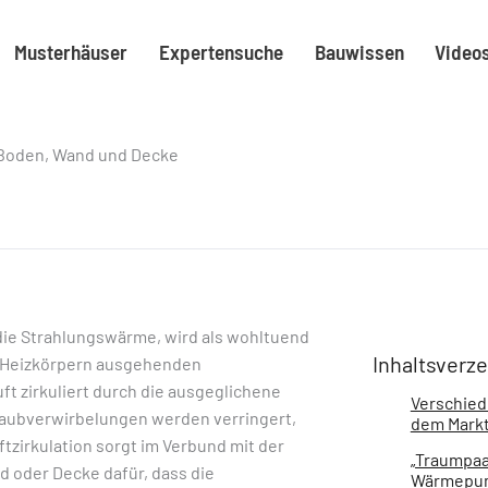
Musterhäuser
Expertensuche
Bauwissen
Video
Boden, Wand und Decke
ie Strahlungswärme, wird als wohltuend
Inhaltsverze
n Heizkörpern ausgehenden
t zirkuliert durch die ausgeglichene
Verschied
aubverwirbelungen werden verringert,
dem Mark
ftzirkulation sorgt im Verbund mit der
„Traumpaa
d oder Decke dafür, dass die
Wärmepu