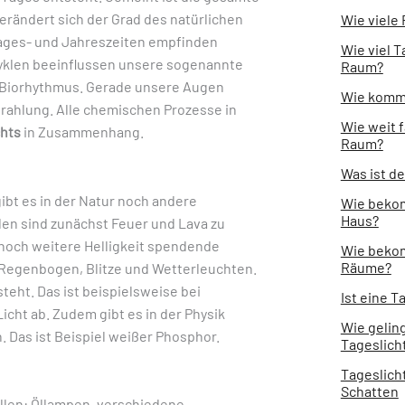
rändert sich der Grad des natürlichen
Wie viele
Tages- und Jahreszeiten empfinden
Wie viel T
Zyklen beeinflussen unsere sogenannte
Raum?
 Biorhythmus. Gerade unsere Augen
Wie kommt
trahlung. Alle chemischen Prozesse in
Wie weit f
chts
in Zusammenhang.
Raum?
Was ist d
ibt es in der Natur noch andere
Wie bekom
Haus?
llen sind zunächst Feuer und Lava zu
noch weitere Helligkeit spendende
Wie bekom
Räume?
e, Regenbogen, Blitze und Wetterleuchten.
eht. Das ist beispielsweise bei
Ist eine T
icht ab. Zudem gibt es in der Physik
Wie geling
 Das ist Beispiel weißer Phosphor.
Tageslich
Tageslich
Schatten
llen: Öllampen, verschiedene