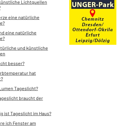
künstliche Lichtquellen
?
erze eine natürliche
le?
nd eine natürliche
le?
türliche und künstliche
len
icht besser?
rbtemperatur hat
t?
 Lumen Tageslicht?
ageslicht braucht der
g ist Tageslicht im Haus?
ere ich Fenster am