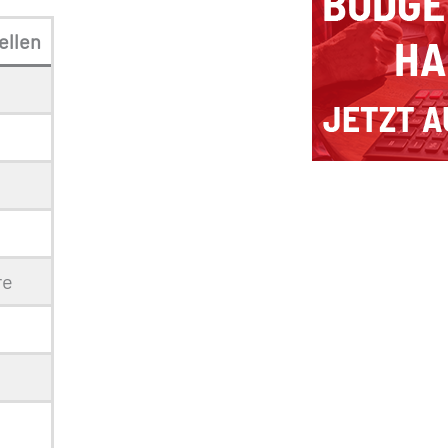
ellen
re