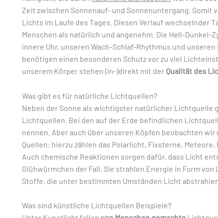
Zeit zwischen Sonnenauf- und Sonnenuntergang. Somit ve
Lichts im Laufe des Tages. Diesen Verlauf wechselnder 
Menschen als natürlich und angenehm. Die Hell-Dunkel-
innere Uhr, unseren Wach-Schlaf-Rhythmus und unseren
benötigen einen besonderen Schutz vor zu viel Lichteins
unserem Körper stehen (in-)direkt mit der
Qualität des Li
Was gibt es für natürliche Lichtquellen?
Neben der Sonne als wichtigster natürlicher Lichtquelle g
Lichtquellen. Bei den auf der Erde befindlichen Lichtque
nennen. Aber auch über unseren Köpfen beobachten wir 
Quellen: hierzu zählen das Polarlicht, Fixsterne, Meteor
Auch chemische Reaktionen sorgen dafür, dass Licht entst
Glühwürmchen der Fall. Sie strahlen Energie in Form von L
Stoffe, die unter bestimmten Umständen Licht abstrahlen.
Was sind künstliche Lichtquellen Beispiele?
Unter Kunstlicht fallen
von Menschen gemachte
Lichtque