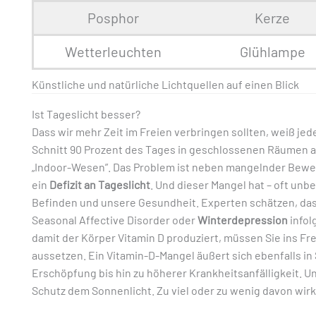
Posphor
Kerze
Wetterleuchten
Glühlampe
Künstliche und natürliche Lichtquellen auf einen Blick
Ist Tageslicht besser?
Dass wir mehr Zeit im Freien verbringen sollten, weiß jed
Schnitt 90 Prozent des Tages in geschlossenen Räumen a
„Indoor-Wesen”. Das Problem ist neben mangelnder Beweg
ein
Defizit an Tageslicht
. Und dieser Mangel hat – oft unb
Befinden und unsere Gesundheit. Experten schätzen, das
Seasonal Affective Disorder oder
Winterdepression
infol
damit der Körper Vitamin D produziert, müssen Sie ins Fr
aussetzen. Ein Vitamin-D-Mangel äußert sich ebenfalls i
Erschöpfung bis hin zu höherer Krankheitsanfälligkeit.
Schutz dem Sonnenlicht. Zu viel oder zu wenig davon wirkt