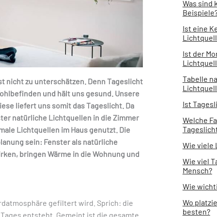
Was sind 
Beispiele
Ist eine K
Lichtquel
Ist der Mo
Lichtquel
Tabelle na
st nicht zu unterschätzen. Denn Tageslicht
Lichtquel
Wohlbefinden und hält uns gesund. Unsere
Ist Tagesl
ese liefert uns somit das Tageslicht. Da
ster natürliche Lichtquellen in die Zimmer
Welche Fa
Tageslich
male Lichtquellen im Haus genutzt. Die
lanung sein: Fenster als natürliche
Wie viele
 wirken, bringen Wärme in die Wohnung und
Wie viel T
Mensch?
Wie wichti
Wo platzi
rdatmosphäre gefiltert wird. Sprich: die
besten?
Tages entsteht. Gemeint ist die gesamte