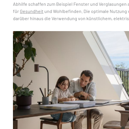
Abhilfe schaffen zum Beispiel Fenster und Verglasungen a
für
Gesundheit
und Wohlbefinden. Die optimale Nutzung v
darüber hinaus die Verwendung von künstlichem, elektri