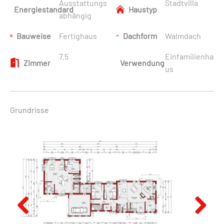
Ausstattungs
Stadtvilla
Energiestandard
Haustyp
abhängig
Bauweise
Fertighaus
Dachform
Walmdach
7.5
Einfamilienha
Zimmer
Verwendung
us
Grundrisse
Previous
Next