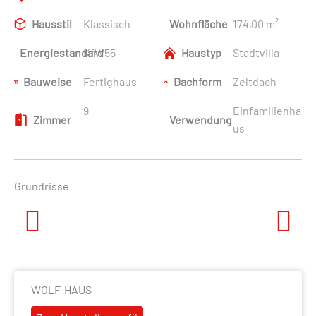
Hausstil
Klassisch
Wohnfläche
174,00 m²
Energiestandard
KfW55
Haustyp
Stadtvilla
Bauweise
Fertighaus
Dachform
Zeltdach
9
Einfamilienha
Zimmer
Verwendung
us
Grundrisse
Previous
Next
WOLF-HAUS