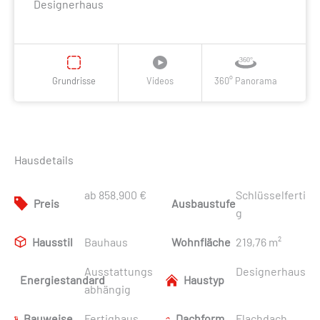
Designerhaus
Grundrisse
Videos
360° Panorama
Hausdetails
ab 858.900 €
Schlüsselferti
Preis
Ausbaustufe
g
Hausstil
Bauhaus
Wohnfläche
219,76 m²
Ausstattungs
Designerhaus
Energiestandard
Haustyp
abhängig
Bauweise
Fertighaus
Dachform
Flachdach