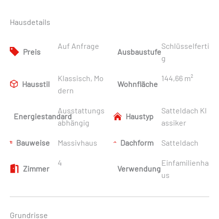
Hausdetails
Auf Anfrage
Schlüsselferti
Preis
Ausbaustufe
g
Klassisch, Mo
144,66 m²
Hausstil
Wohnfläche
dern
Ausstattungs
Satteldach Kl
Energiestandard
Haustyp
abhängig
assiker
Bauweise
Massivhaus
Dachform
Satteldach
4
Einfamilienha
Zimmer
Verwendung
us
Grundrisse