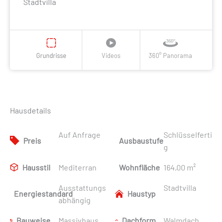
Stadtvilla
Grundrisse
Videos
360° Panorama
Hausdetails
Auf Anfrage
Schlüsselferti
Preis
Ausbaustufe
g
Hausstil
Mediterran
Wohnfläche
164,00 m²
Ausstattungs
Stadtvilla
Energiestandard
Haustyp
abhängig
Bauweise
Massivhaus
Dachform
Walmdach