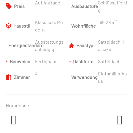
Auf Anfrage
Schlüsselferti
Preis
Ausbaustufe
g
Klassisch, Mo
169,28 m²
Hausstil
Wohnfläche
dern
Ausstattungs
Satteldach Kl
Energiestandard
Haustyp
abhängig
assiker
Bauweise
Fertighaus
Dachform
Satteldach
4
Einfamilienha
Zimmer
Verwendung
us
Grundrisse
Previous
Next