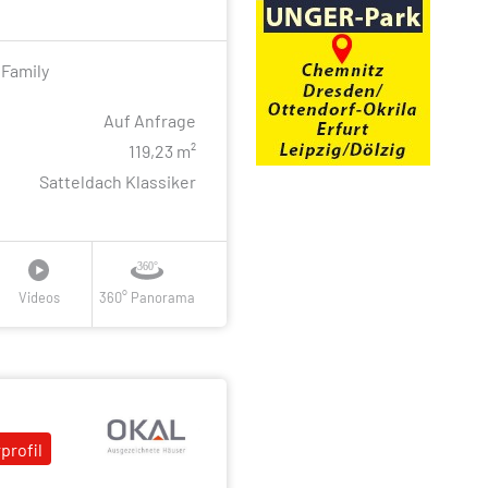
 Family
Auf Anfrage
e
119,23 m²
Satteldach Klassiker
Videos
360° Panorama
profil