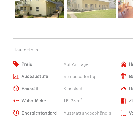
Hausdetails
Preis
Auf Anfrage
H
Ausbaustufe
Schlüsselfertig
B
Hausstil
Klassisch
D
Wohnfläche
119,23 m²
Z
Energiestandard
Ausstattungsabhängig
V