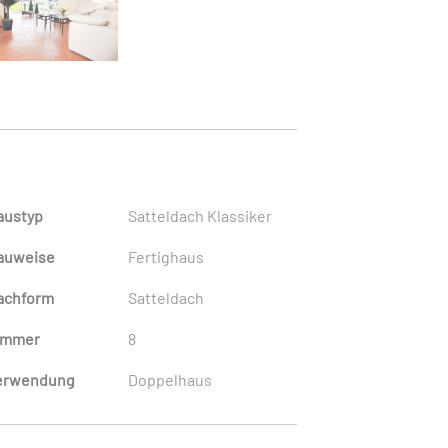
austyp
Satteldach Klassiker
auweise
Fertighaus
achform
Satteldach
immer
8
erwendung
Doppelhaus