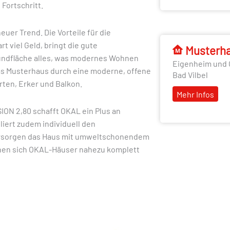
 Fortschritt.
euer Trend. Die Vorteile für die
 viel Geld, bringt die gute
Musterh
Grundfläche alles, was modernes Wohnen
Eigenheim und 
as Musterhaus durch eine moderne, offene
Bad Vilbel
arten, Erker und Balkon.
Mehr Infos
ON 2,80 schafft OKAL ein Plus an
ert zudem individuell den
ersorgen das Haus mit umweltschonendem
nen sich OKAL-Häuser nahezu komplett