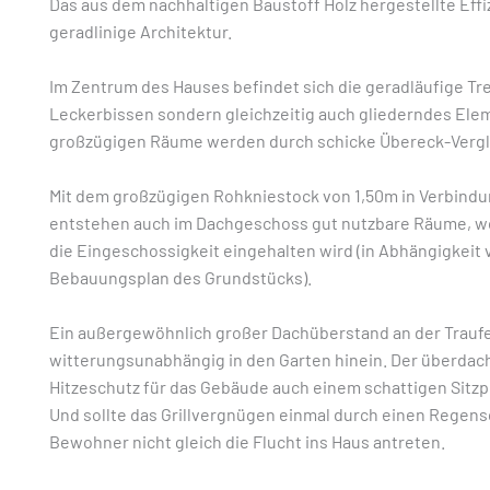
Das aus dem nachhaltigen Baustoff Holz hergestellte Effi
geradlinige Architektur.
Im Zentrum des Hauses befindet sich die geradläufige Trep
Leckerbissen sondern gleichzeitig auch gliederndes Ele
großzügigen Räume werden durch schicke Übereck-Verglas
Mit dem großzügigen Rohkniestock von 1,50m in Verbindu
entstehen auch im Dachgeschoss gut nutzbare Räume, wob
die Eingeschossigkeit eingehalten wird (in Abhängigkei
Bebauungsplan des Grundstücks).
Ein außergewöhnlich großer Dachüberstand an der Trauf
witterungsunabhängig in den Garten hinein. Der überdac
Hitzeschutz für das Gebäude auch einem schattigen Sitzpl
Und sollte das Grillvergnügen einmal durch einen Regen
Bewohner nicht gleich die Flucht ins Haus antreten.