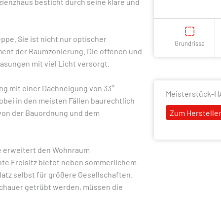
zienzhaus besticht durch seine klare und
pe. Sie ist nicht nur optischer
Grundrisse
ment der Raumzonierung. Die offenen und
ungen mit viel Licht versorgt.
ng mit einer Dachneigung von 33°
Meisterstück-
ei in den meisten Fällen baurechtlich
Zum Hersteller
t von der Bauordnung und dem
e erweitert den Wohnraum
hte Freisitz bietet neben sommerlichem
atz selbst für größere Gesellschaften.
schauer getrübt werden, müssen die