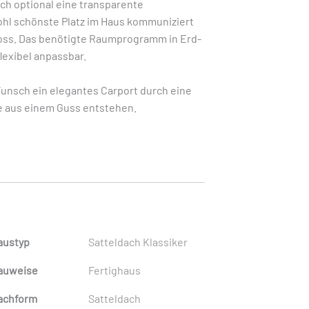
ch optional eine transparente
ohl schönste Platz im Haus kommuniziert
hoss. Das benötigte Raumprogramm in Erd-
exibel anpassbar.
unsch ein elegantes Carport durch eine
e aus einem Guss entstehen.
austyp
Satteldach Klassiker
auweise
Fertighaus
achform
Satteldach