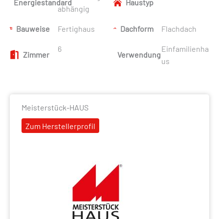
Energiestandard
Haustyp
abhängig
Bauweise
Fertighaus
Dachform
Flachdach
6
Einfamilienha
Zimmer
Verwendung
us
Meisterstück-HAUS
Zum Herstellerprofil