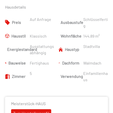
Hausdetails
Auf Anfrage
Schlüsselferti
Preis
Ausbaustufe
g
Hausstil
Klassisch
Wohnfläche
144,89 m²
Ausstattungs
Stadtvilla
Energiestandard
Haustyp
abhängig
Bauweise
Fertighaus
Dachform
Walmdach
5
Einfamilienha
Zimmer
Verwendung
us
Meisterstück-HAUS