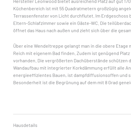
Hersteller Leonwood bietet ausreichend Platz auf gut 1
Küchenbereich ist mit 55 Quadratmetern großzügig angele
Terrassenfenster von Licht durchflutet. Im Erdgeschoss
Eltern-Schlafzimmer sowie ein Gäste-WC. Die teilüberdach
öffnet das Haus nach außen und zieht sich über die gesa
Über eine Wendeltreppe gelangt man in die obere Etage 
Reich mit eigenem Bad finden. Zudem ist genügend Platz
vorhanden. Die vergrößerten Dachüberstände schützen da
Wandaufbau mit integrierter Korkdämmung erfüllt alle A
energieeffizientes Bauen, ist dampfdiffusionsoffen und
Besonderheit ist die Begrünung auf dem mit 8 Grad genei
Hausdetails