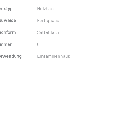
austyp
Holzhaus
auweise
Fertighaus
achform
Satteldach
immer
6
erwendung
Einfamilienhaus