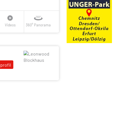
Videos
360° Panorama
profil