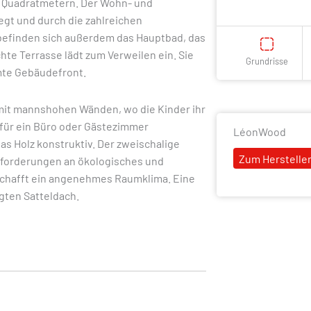
70 Quadratmetern. Der Wohn- und
gt und durch die zahlreichen
 befinden sich außerdem das Hauptbad, das
te Terrasse lädt zum Verweilen ein. Sie
Grundrisse
mte Gebäudefront.
mit mannshohen Wänden, wo die Kinder ihr
 für ein Büro oder Gästezimmer
LéonWood
s Holz konstruktiv. Der zweischalige
Zum Hersteller
nforderungen an ökologisches und
 schafft ein angenehmes Raumklima. Eine
gten Satteldach.