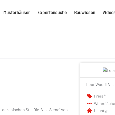
Musterhäuser
Expertensuche
Bauwissen
Video
LeonWood | Vill
Preis *
Wohnfläch
skanischen Stil. Die „Villa Siena“ von
Haustyp