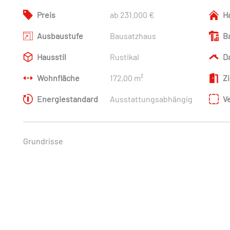
Preis
ab 231.000 €
H
Ausbaustufe
Bausatzhaus
B
Hausstil
Rustikal
D
Wohnfläche
172,00 m²
Z
Energiestandard
Ausstattungsabhängig
V
Grundrisse