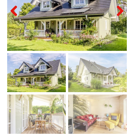
Previous
Next