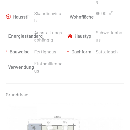
g
Skandinavisc
86,00 m²
Hausstil
Wohnfläche
h
Ausstattungs
Schwedenha
Energiestandard
Haustyp
abhängig
us
Bauweise
Fertighaus
Dachform
Satteldach
Einfamilienha
Verwendung
us
Grundrisse