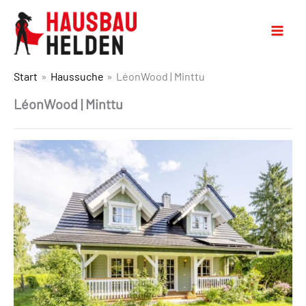
Start
Haussuche
LéonWood | Minttu
LéonWood | Minttu