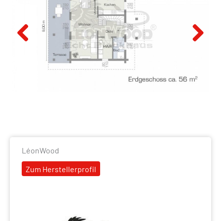
Previous
Next
LéonWood
Zum Herstellerprofil