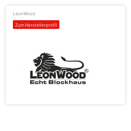
LéonWood
Zum Herstellerprofil