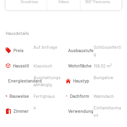
Grundrisse
Videos
360° Panorama
Hausdetails
Auf Anfrage
Schlüsselferti
Preis
Ausbaustufe
g
Hausstil
Klassisch
Wohnfläche
156,52 m²
Ausstattungs
Bungalow
Energiestandard
Haustyp
abhängig
Bauweise
Fertighaus
Dachform
Walmdach
4
Einfamilienha
Zimmer
Verwendung
us