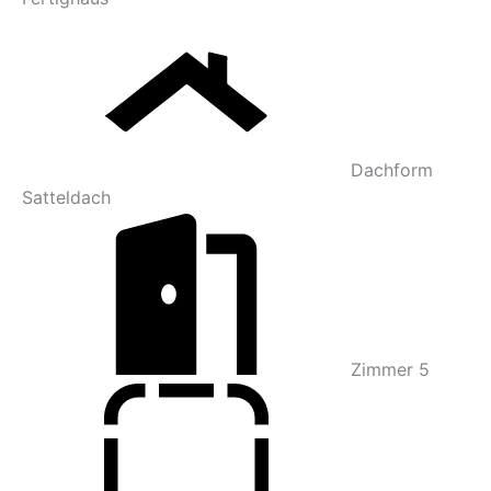
Dachform
Satteldach
Zimmer
5