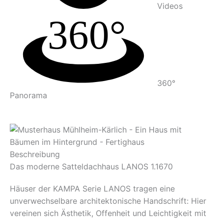
Videos
360°
Panorama
Beschreibung
Das moderne Satteldachhaus LANOS 1.1670
Häuser der KAMPA Serie LANOS tragen eine
unverwechselbare architektonische Handschrift: Hier
vereinen sich Ästhetik, Offenheit und Leichtigkeit mit