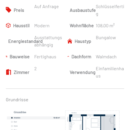
Auf Anfrage
Schlüsselferti
Preis
Ausbaustufe
g
Hausstil
Modern
Wohnfläche
108,00 m²
Ausstattungs
Bungalow
Energiestandard
Haustyp
abhängig
Bauweise
Fertighaus
Dachform
Walmdach
2
Einfamilienha
Zimmer
Verwendung
us
Grundrisse