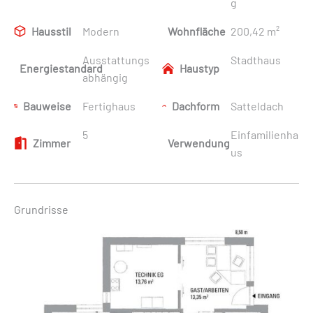
g
Hausstil
Modern
Wohnfläche
200,42 m²
Ausstattungs
Stadthaus
Energiestandard
Haustyp
abhängig
Bauweise
Fertighaus
Dachform
Satteldach
5
Einfamilienha
Zimmer
Verwendung
us
Grundrisse