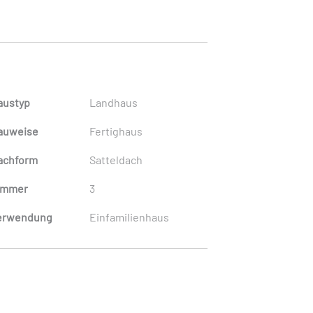
austyp
Landhaus
auweise
Fertighaus
achform
Satteldach
immer
3
erwendung
Einfamilienhaus