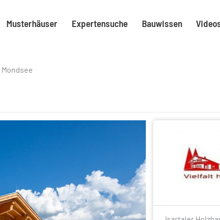
Musterhäuser
Expertensuche
Bauwissen
Video
us Mondsee
Isartaler Holzh