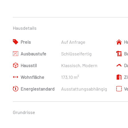
Hausdetails
Preis
Auf Anfrage
H
Ausbaustufe
Schlüsselfertig
B
Hausstil
Klassisch, Modern
D
Wohnfläche
173,10 m²
Z
Energiestandard
Ausstattungsabhängig
V
Grundrisse