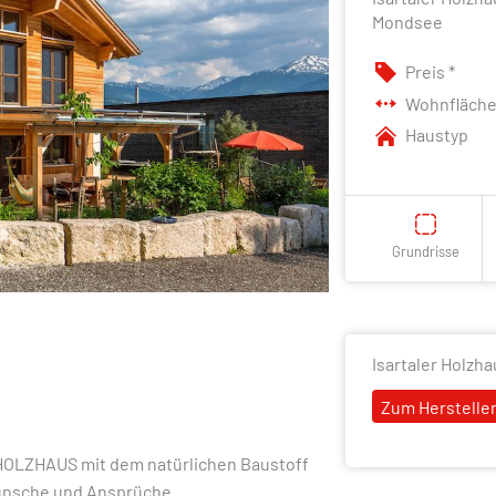
Mondsee
Preis *
Wohnfläch
Haustyp
Grundrisse
Isartaler Holzha
Zum Hersteller
 HOLZHAUS mit dem natürlichen Baustoff
Wünsche und Ansprüche.