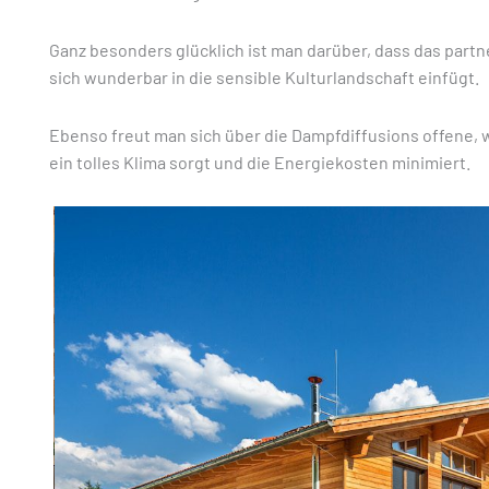
Ganz besonders glücklich ist man darüber, dass das part
sich wunderbar in die sensible Kulturlandschaft einfügt.
Ebenso freut man sich über die Dampfdiffusions offene
ein tolles Klima sorgt und die Energiekosten minimiert.