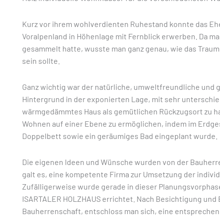
Kurz vor ihrem wohlverdienten Ruhestand konnte das E
Voralpenland in Höhenlage mit Fernblick erwerben. Da m
gesammelt hatte, wusste man ganz genau, wie das Traum
sein sollte.
Ganz wichtig war der natürliche, umweltfreundliche und 
Hintergrund in der exponierten Lage, mit sehr untersch
wärmgedämmtes Haus als gemütlichen Rückzugsort zu hab
Wohnen auf einer Ebene zu ermöglichen, indem im Erdgesc
Doppelbett sowie ein geräumiges Bad eingeplant wurde.
Die eigenen Ideen und Wünsche wurden von der Bauherre
galt es, eine kompetente Firma zur Umsetzung der indivi
Zufälligerweise wurde gerade in dieser Planungsvorphase
ISARTALER HOLZHAUS errichtet. Nach Besichtigung und 
Bauherrenschaft, entschloss man sich, eine entsprech