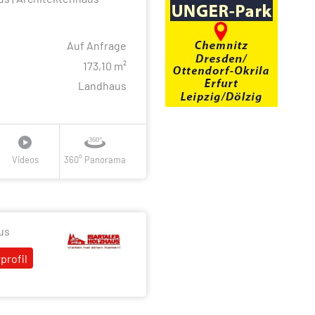
Auf Anfrage
e
173,10 m²
Landhaus
Videos
360° Panorama
us
profil