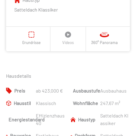
Satteldach Klassiker
Grundrisse
Videos
360° Panorama
Hausdetails
Preis
ab 423.000 €
Ausbaustufe
Ausbauhaus
Hausstil
Klassisch
Wohnfläche
247,67 m²
Effizienzhaus
Satteldach Kl
Energiestandard
Haustyp
40
assiker
Bauweise
Fertighaus
Dachform
Satteldach