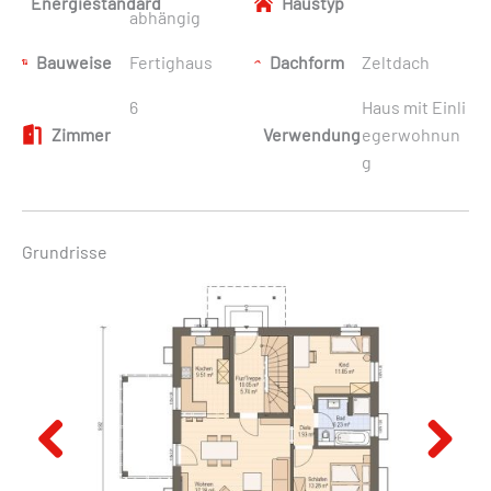
Energiestandard
Haustyp
abhängig
Bauweise
Fertighaus
Dachform
Zeltdach
6
Haus mit Einli
Zimmer
Verwendung
egerwohnun
g
Grundrisse
Previous
Next