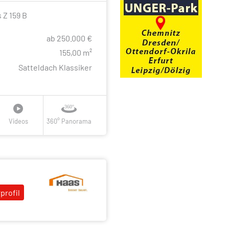
 Z 159 B
ab 250.000 €
e
155,00 m²
Satteldach Klassiker
Videos
360° Panorama
profil