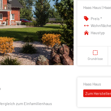
Haas Haus | Haas
Preis *
Wohnfläch
Haustyp
Grundrisse
Haas Haus
n
Zum Hersteller
Vergleich zum Einfamilienhaus