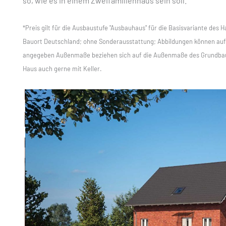
so, wie es in einem Zweifamilienhaus sein soll.
*Preis gilt für die Ausbaustufe "Ausbauhaus" für die Basisvariante des H
Bauort Deutschland; ohne Sonderausstattung; Abbildungen können aufp
angegeben Außenmaße beziehen sich auf die Außenmaße des Grundbau
Haus auch gerne mit Keller.