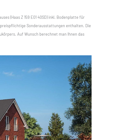
auses (Haas Z 159 E01 40SD) inkl. Bodenplatte für
reispflichtige Sonderausstattungen enthalten. Die
körpers. Auf Wunsch berechnet man Ihnen das