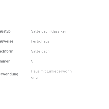
austyp
Satteldach Klassiker
auweise
Fertighaus
achform
Satteldach
immer
5
Haus mit Einliegerwohn
erwendung
ung