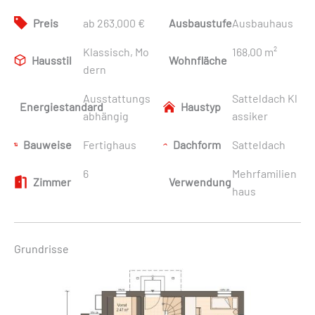
Preis
ab 263.000 €
Ausbaustufe
Ausbauhaus
Klassisch, Mo
168,00 m²
Hausstil
Wohnfläche
dern
Ausstattungs
Satteldach Kl
Energiestandard
Haustyp
abhängig
assiker
Bauweise
Fertighaus
Dachform
Satteldach
6
Mehrfamilien
Zimmer
Verwendung
haus
Grundrisse