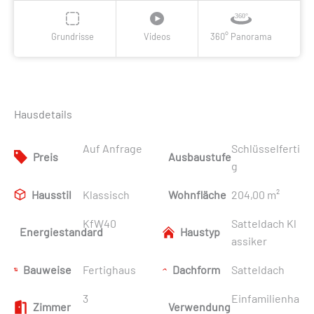
Grundrisse
Videos
360° Panorama
Hausdetails
Auf Anfrage
Schlüsselferti
Preis
Ausbaustufe
g
Hausstil
Klassisch
Wohnfläche
204,00 m²
KfW40
Satteldach Kl
Energiestandard
Haustyp
assiker
Bauweise
Fertighaus
Dachform
Satteldach
3
Einfamilienha
Zimmer
Verwendung