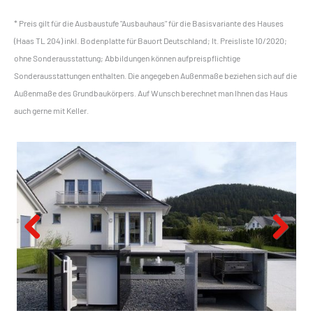
* Preis gilt für die Ausbaustufe "Ausbauhaus" für die Basisvariante des Hauses
(Haas TL 204) inkl. Bodenplatte für Bauort Deutschland; lt. Preisliste 10/2020;
ohne Sonderausstattung; Abbildungen können aufpreispflichtige
Sonderausstattungen enthalten. Die angegeben Außenmaße beziehen sich auf die
Außenmaße des Grundbaukörpers. Auf Wunsch berechnet man Ihnen das Haus
auch gerne mit Keller.
Previous
Next