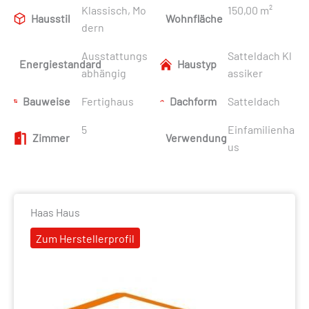
Klassisch, Mo
150,00 m²
Hausstil
Wohnfläche
dern
Ausstattungs
Satteldach Kl
Energiestandard
Haustyp
abhängig
assiker
Bauweise
Fertighaus
Dachform
Satteldach
5
Einfamilienha
Zimmer
Verwendung
us
Haas Haus
Zum Herstellerprofil