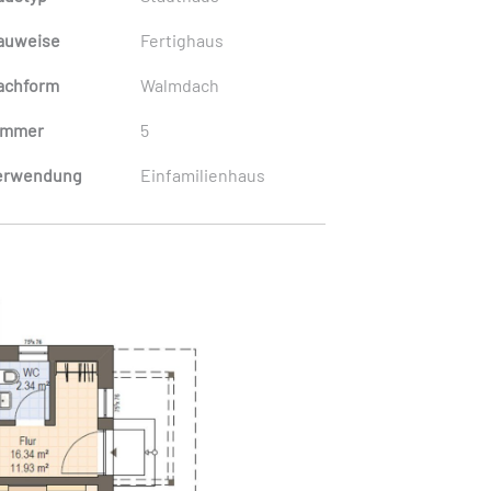
auweise
Fertighaus
achform
Walmdach
immer
5
erwendung
Einfamilienhaus