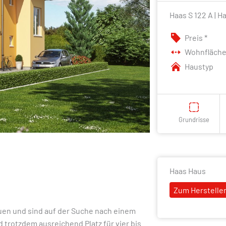
Haas S 122 A | H
Preis *
Wohnfläch
Haustyp
Grundrisse
Haas Haus
Zum Hersteller
uen und sind auf der Suche nach einem
 trotzdem ausreichend Platz für vier bis