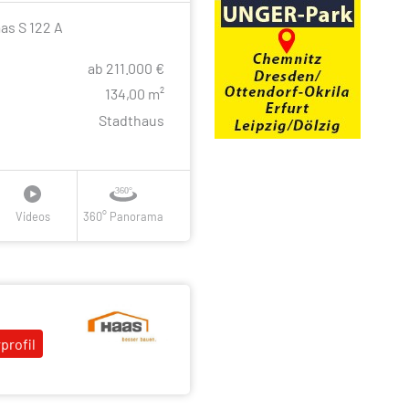
aas S 122 A
ab 211.000 €
e
134,00 m²
Stadthaus
Videos
360° Panorama
profil