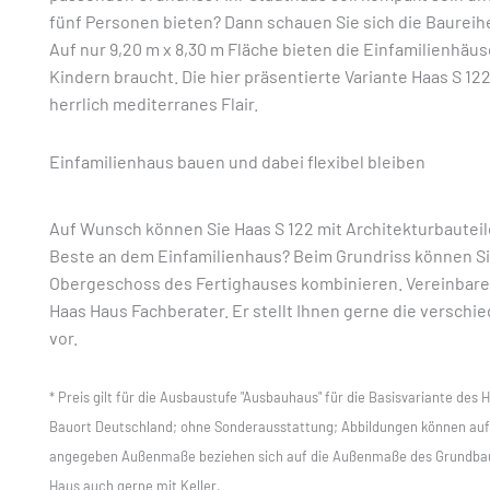
fünf Personen bieten? Dann schauen Sie sich die Baureih
Auf nur 9,20 m x 8,30 m Fläche bieten die Einfamilienhäuse
Kindern braucht. Die hier präsentierte Variante Haas S 12
herrlich mediterranes Flair.
Einfamilienhaus bauen und dabei flexibel bleiben
Auf Wunsch können Sie Haas S 122 mit Architekturbauteil
Beste an dem Einfamilienhaus? Beim Grundriss können S
Obergeschoss des Fertighauses kombinieren. Vereinbare
Haas Haus Fachberater. Er stellt Ihnen gerne die versch
vor.
* Preis gilt für die Ausbaustufe "Ausbauhaus" für die Basisvariante des 
Bauort Deutschland; ohne Sonderausstattung; Abbildungen können aufp
angegeben Außenmaße beziehen sich auf die Außenmaße des Grundbau
Haus auch gerne mit Keller.