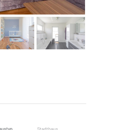
austyp
Stadthaus