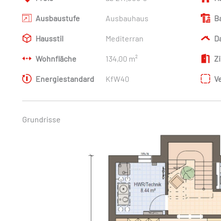
Ausbaustufe
Ausbauhaus
B
Hausstil
Mediterran
D
Wohnfläche
134,00 m²
Z
Energiestandard
KfW40
V
Grundrisse