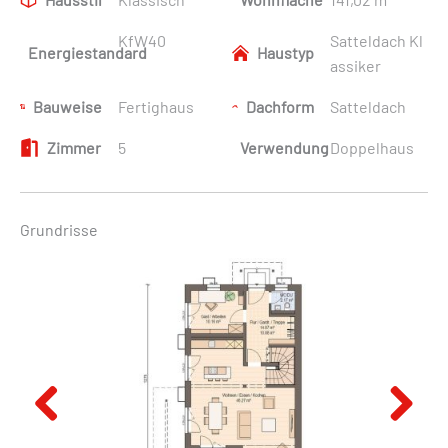
KfW40
Satteldach Kl
Energiestandard
Haustyp
assiker
Bauweise
Fertighaus
Dachform
Satteldach
Zimmer
5
Verwendung
Doppelhaus
Grundrisse
Previous
Next