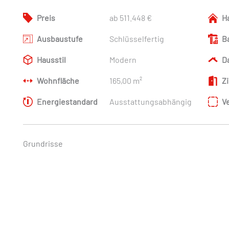
Preis
ab 511.448 €
H
Ausbaustufe
Schlüsselfertig
B
Hausstil
Modern
D
Wohnfläche
165,00 m²
Z
Energiestandard
Ausstattungsabhängig
V
Grundrisse