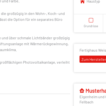
l und Farbe.
Haustyp
 die großzügig in den Wohn-, Koch- und
sst die Option für ein separates Büro
Grundrisse
e und über schmale Lichtbänder großzügig
tlüftungsanlage mit Wärmerückgewinnung,
Raumklima.
Fertighaus Wei
Zum Hersteller
roßflächigen Photovoltaikanlage, verleiht
Musterh
Eigenheim und 
Fellbach