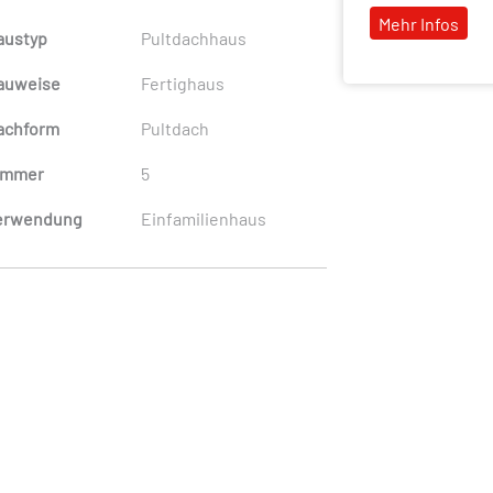
Mehr Infos
austyp
Pultdachhaus
auweise
Fertighaus
achform
Pultdach
immer
5
erwendung
Einfamilienhaus