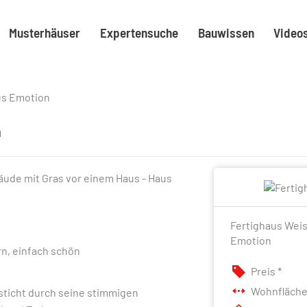
Musterhäuser
Expertensuche
Bauwissen
Video
us Emotion
n
Fertighaus Weis
Emotion
rn, einfach schön
Preis *
Wohnfläch
esticht durch seine stimmigen