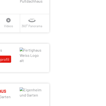
Pultdachhaus
Videos
360° Panorama
ss
profil
aus
Garten