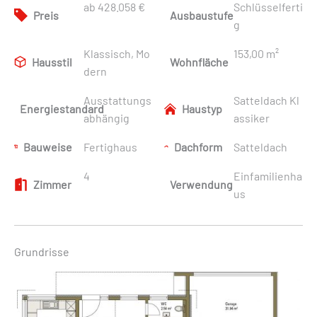
ab 428.058 €
Schlüsselferti
Preis
Ausbaustufe
g
Klassisch, Mo
153,00 m²
Hausstil
Wohnfläche
dern
Ausstattungs
Satteldach Kl
Energiestandard
Haustyp
abhängig
assiker
Bauweise
Fertighaus
Dachform
Satteldach
4
Einfamilienha
Zimmer
Verwendung
us
Grundrisse