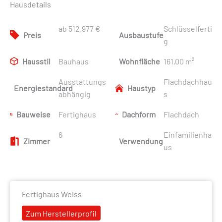
Hausdetails
ab 512.977 €
Schlüsselferti
Preis
Ausbaustufe
g
Hausstil
Bauhaus
Wohnfläche
161,00 m²
Ausstattungs
Flachdachhau
Energiestandard
Haustyp
abhängig
s
Bauweise
Fertighaus
Dachform
Flachdach
6
Einfamilienha
Zimmer
Verwendung
us
Fertighaus Weiss
Zum Herstellerprofil