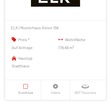
ELK | Musterhaus Vision 158
Preis *
Wohnfläche
Auf Anfrage
178,68 m²
Haustyp
Stadthaus
Grundrisse
Videos
360° Panorama