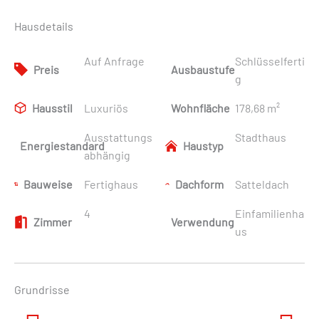
Hausdetails
Auf Anfrage
Schlüsselferti
Preis
Ausbaustufe
g
Hausstil
Luxuriös
Wohnfläche
178,68 m²
Ausstattungs
Stadthaus
Energiestandard
Haustyp
abhängig
Bauweise
Fertighaus
Dachform
Satteldach
4
Einfamilienha
Zimmer
Verwendung
us
Grundrisse