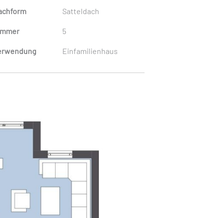
achform
Satteldach
immer
5
erwendung
Einfamilienhaus