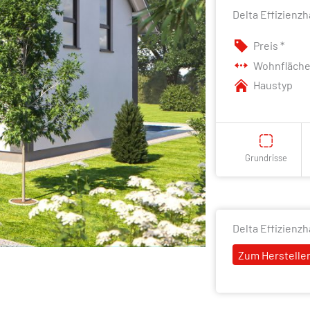
Delta Effizienzh
Preis *
Wohnfläch
Haustyp
Grundrisse
Delta Effizienz
Zum Hersteller