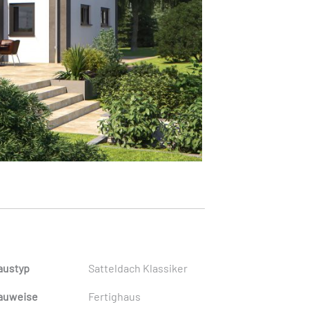
austyp
Satteldach Klassiker
auweise
Fertighaus