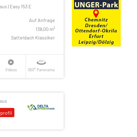
aus | Easy 153 E
Auf Anfrage
e
138,00 m²
Satteldach Klassiker
Videos
360° Panorama
haus
profil