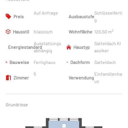
Auf Anfrage
Schlüsselferti
Preis
Ausbaustufe
g
Hausstil
Klassisch
Wohnfläche
120,50 m²
Ausstattungs
Satteldach Kl
Energiestandard
Haustyp
abhängig
assiker
Bauweise
Fertighaus
Dachform
Satteldach
5
Einfamilienha
Zimmer
Verwendung
us
Grundrisse