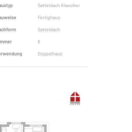
austyp
Satteldach Klassiker
auweise
Fertighaus
achform
Satteldach
immer
6
erwendung
Doppelhaus