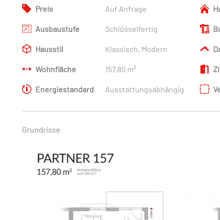
Preis
Auf Anfrage
H
Ausbaustufe
Schlüsselfertig
B
Hausstil
Klassisch, Modern
D
Wohnfläche
157,80 m²
Z
Energiestandard
Ausstattungsabhängig
V
Grundrisse