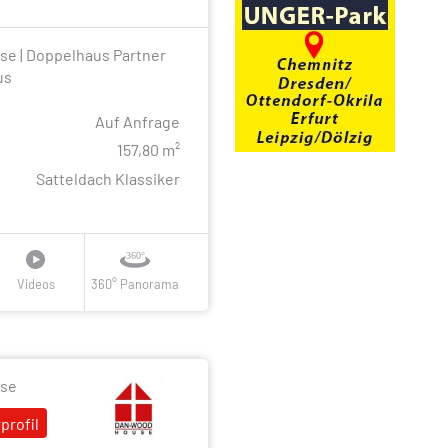
 | Doppelhaus Partner
us
Auf Anfrage
e
157,80 m²
Satteldach Klassiker
Videos
360° Panorama
se
profil