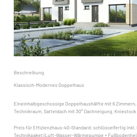
Beschreibung
Klassisch-Modernes Doppelhaus
Eineinhalbgeschossige Doppelhaushälfte mit 6 Zimmern, 
Technikraum. Satteldach mit 30° Dachneigung. Kniestock 
Preis für Effizienzhaus-40-Standard: schlüsselfertig inkl
Technikpaket (Luft-Wasser-Wärmepumpe + Fußbodenheizu