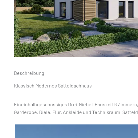
Beschreibung
Klassisch Modernes Satteldachhaus
Eineinhalbgeschossiges Drei-Giebel-Haus mit 6 Zimmern,
Garderobe, Diele, Flur, Ankleide und Technikraum. Sattel