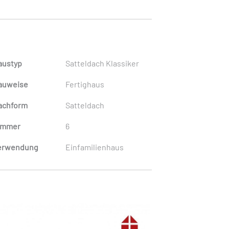
austyp
Satteldach Klassiker
auweise
Fertighaus
achform
Satteldach
immer
6
erwendung
Einfamilienhaus