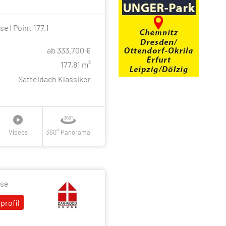
| Point 177.1
ab 333.700 €
e
177,81 m²
Satteldach Klassiker
Videos
360° Panorama
se
profil