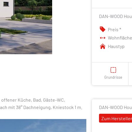
DAN-WOOD House 
Preis *
Wohnfläch
Haustyp
Grundrisse
 offener Küche, Bad, Gäste-WC,
DAN-WOOD Hou
dach mit 38° Dachneigung, Kniestock 1 m.
Zum Hersteller