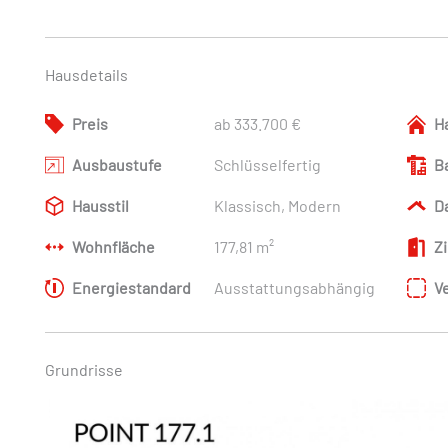
Hausdetails
Preis
ab 333.700 €
H
Ausbaustufe
Schlüsselfertig
B
Hausstil
Klassisch, Modern
D
Wohnfläche
177,81 m²
Z
Energiestandard
Ausstattungsabhängig
V
Grundrisse