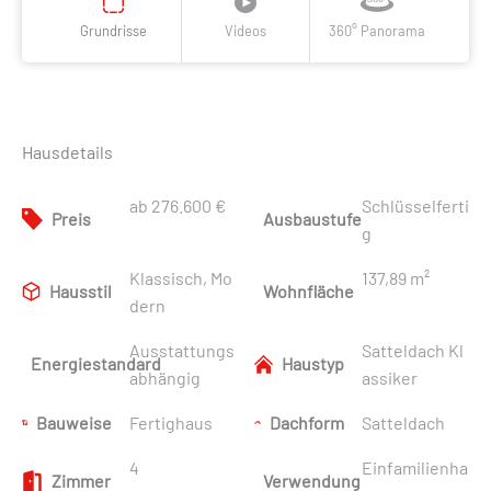
Grundrisse
Videos
360° Panorama
Hausdetails
ab 276.600 €
Schlüsselferti
Preis
Ausbaustufe
g
Klassisch, Mo
137,89 m²
Hausstil
Wohnfläche
dern
Ausstattungs
Satteldach Kl
Energiestandard
Haustyp
abhängig
assiker
Bauweise
Fertighaus
Dachform
Satteldach
4
Einfamilienha
Zimmer
Verwendung