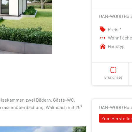
DAN-WOOD House
Preis *
Wohnfläch
Haustyp
Grundrisse
peisekammer, zwei Bädern, Gäste-WC,
DAN-WOOD Hou
 Terrassenüberdachung. Walmdach mit 25°
Zum Hersteller