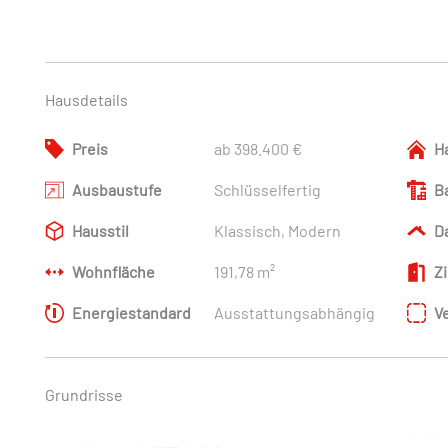
Hausdetails
Preis
ab 398.400 €
H
Ausbaustufe
Schlüsselfertig
B
Hausstil
Klassisch, Modern
D
Wohnfläche
191,78 m²
Z
Energiestandard
Ausstattungsabhängig
V
Grundrisse