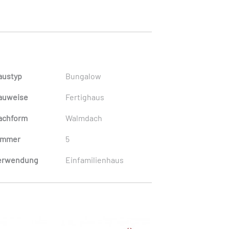
austyp
Bungalow
auweise
Fertighaus
achform
Walmdach
immer
5
erwendung
Einfamilienhaus