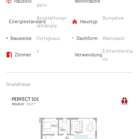
Hausstil
Wohnfläche
dern
Ausstattungs
Bungalow
Energiestandard
Haustyp
abhängig
Bauweise
Fertighaus
Dachform
Walmdach
4
Einfamilienha
Zimmer
Verwendung
us
Grundrisse