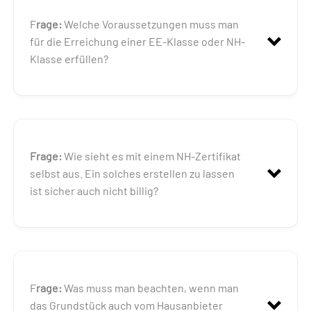
Antwort:
F
rage:
Welche Voraussetzungen muss man
für die Erreichung einer EE-Klasse oder NH-
Klasse erfüllen?
mindestens fünf Jahre
(Anmerkung:
nach der alten Förderrichtlinie musste ein
Gebäude vor dem Jahr 2002 genehmigt sein,
um als Bestandsgebäude zu gelten.)
Antwort:
Frage:
Wie sieht es mit einem NH-Zertifikat
selbst aus. Ein solches erstellen zu lassen
ist sicher auch nicht billig?
Antwort:
F
rage:
Was muss man beachten, wenn man
das Grundstück auch vom Hausanbieter