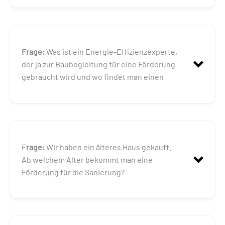
Antwort:
Frage:
Was ist ein Energie-Effizienzexperte,
der ja zur Baubegleitung für eine Förderung
gebraucht wird und wo findet man einen
Antwort:
F
rage:
Wir haben ein älteres Haus gekauft.
Ab welchem Alter bekommt man eine
Förderung für die Sanierung?
wenn
für diese Anlagen keine Förderung bzw.
Einspeisevergütung nach dem Erneuerbare-
Energien-Gesetz in Anspruch genommen wird.