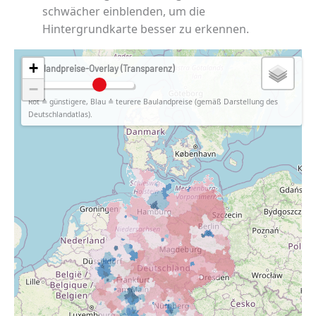
schwächer einblenden, um die
Hintergrundkarte besser zu erkennen.
+
Baulandpreise-Overlay (Transparenz)
−
Rot ≙ günstigere, Blau ≙ teurere Baulandpreise (gemäß Darstellung des
Deutschlandatlas).