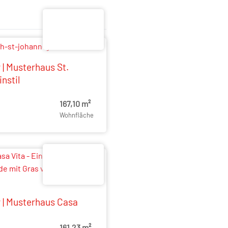
 | Musterhaus St.
nstil
167,10 m²
Wohnfläche
r | Musterhaus Casa
161,23 m²