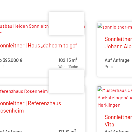
Sonnleitner
onnleitner | Haus „dahoam to go“
Johann Alpi
b 395.000 €
102,15 m²
Auf Anfrage
reis
Wohnfläche
Preis
onnleitner | Referenzhaus
osenheim
Sonnleitne
Vita
uf Anfrage
171,31 m²
Auf Anfrage